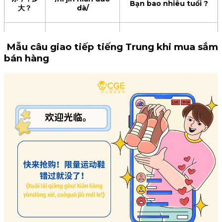
Bạn bao nhiêu tuổi ?
大？
dà/
我今年二十
/wǒ jīn nián èr shí
Năm nay tôi 22 tuổi
Mẫu câu giao tiếp tiếng Trung khi mua sắm
二岁。
èr suì/
bán hàng
你哪年出
/nǐ nǎ nián chū
Bạn sinh năm bao nhiêu
生？
shēng/
?
/wǒ èr líng líng
我2000年
líng nián chū
Tôi sinh năm 2000.
出生。
shēng/
你属什么？
/nǐ shǔ shén me/
Bạn tuổi con gì ?
我属龙。
/wǒ shǔ lóng/
Tôi tuổi con rồng.