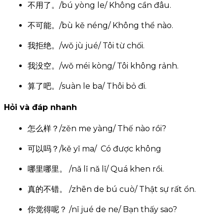
不用了。/bú yòng le/ Không cần đâu.
不可能。/bù kě néng/ Không thể nào.
我拒绝。/wǒ jù jué/ Tôi từ chối.
我没空。/wǒ méi kòng/ Tôi không rảnh.
算了吧。/suàn le ba/ Thôi bỏ đi.
Hỏi và đáp nhanh
怎么样？/zěn me yàng/ Thế nào rồi?
可以吗？/kě yǐ ma/ Có được không
哪里哪里。 /nǎ lǐ nǎ lǐ/ Quá khen rồi.
真的不错。 /zhēn de bú cuò/ Thật sự rất ổn.
你觉得呢？ /nǐ jué de ne/ Bạn thấy sao?