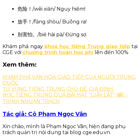
危险！/wēi xiǎn/ Nguy hiểm!
放手！/fàng shǒu/ Buông ra!
别害怕。/bié hài pà/ Đừng sợ.
Khám phá ngay
khoá học tiếng Trung giao tiếp
tại
CGE với
chương trình hoàn học phí
lên đến 100%
Xem thêm:
KHÁM PHÁ VĂN HÓA GIAO TIẾP CỦA NGƯỜI TRUNG
QUỐC
TỪ VỰNG TIẾNG TRUNG CHỦ ĐỀ: GIA ĐÌNH
HỌC TIẾNG TRUNG QUA BÀI HÁT "GIÂY LÁT" (瞬) -
TRỊNH NHUẬN TRẠCH
Tác giả: Cô Phạm Ngọc Vân
Xin chào, mình là Phạm Ngọc Vân, hiện đang phụ
trách quản trị nội dung tại blog cge.edu.vn.