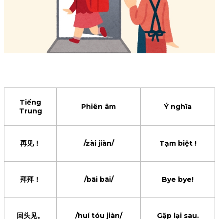
Tiếng
Phiên âm
Ý nghĩa
Trung
再见！
/zài jiàn/
Tạm biệt !
拜拜！
/bāi bāi/
Bye bye!
回头见。
/huí tóu jiàn/
Gặp lại sau.