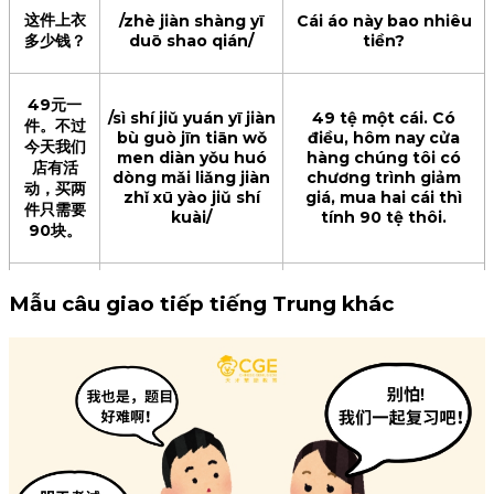
这件上衣
/zhè jiàn shàng yī
Cái áo này bao nhiêu
多少钱？
duō shao qián/
tiền?
49元一
/sì shí jiǔ yuán yī jiàn
49 tệ một cái. Có
件。不过
bù guò jīn tiān wǒ
điều, hôm nay cửa
今天我们
men diàn yǒu huó
hàng chúng tôi có
店有活
dòng mǎi liǎng jiàn
chương trình giảm
动，买两
zhǐ xū yào jiǔ shí
giá, mua hai cái thì
件只需要
kuài/
tính 90 tệ thôi.
90块。
那给我两
Mẫu câu giao tiếp tiếng Trung khác
件吧，一
/nà gěi wǒ liǎng jiàn
Vậy cho tôi hai cái,
件白色
ba yī jiàn bái sè de
một cái màu trắng và
yī jiàn fěn sè de/
một cái màu hồng.
的，一件
粉色的。
不好意
思，这件
/bù hǎo yì si zhè
Xin lỗi bạn, chiếc áo
上衣没有
jiàn shàng yī méi