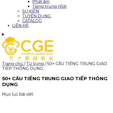
Phát âm
Tiếng trung HSK
SỰ KIỆN
TUYỂN DỤNG
CATALOG
LIÊN HỆ
Trang chủ
/
Từ Vựng
/
50+ CÂU TIẾNG TRUNG GIAO
TIẾP THÔNG DỤNG
50+ CÂU TIẾNG TRUNG GIAO TIẾP THÔNG
DỤNG
Mục lục bài viết