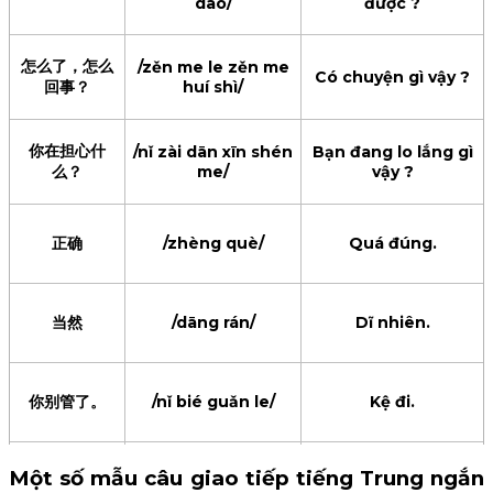
dào/
được ?
wèn nín shuākǎ
bằng thẻ hay tiền
您刷卡还
háishì xiàn jīn/
mặt?
是现金？
怎么了，怎么
/zěn me le zěn me
Có chuyện gì vậy ?
回事？
huí shì/
Tôi thanh toán bằng
我刷卡。
/wǒ shuā kǎ/
thẻ.
你在担心什
/nǐ zài dān xīn shén
Bạn đang lo lắng gì
么？
me/
vậy ?
谢谢您，
Cảm ơn bạn và chào
/xiè xie nín huān
欢迎下次
mừng bạn quay lại lần
yíng xià cì zài lái/
sau.
再来。
正确
/zhèng què/
Quá đúng.
当然
/dāng rán/
Dĩ nhiên.
你别管了。
/nǐ bié guǎn le/
Kệ đi.
Một số mẫu câu giao tiếp tiếng Trung ngắn
晚安
/wǎn ān/
Chúc ngủ ngon