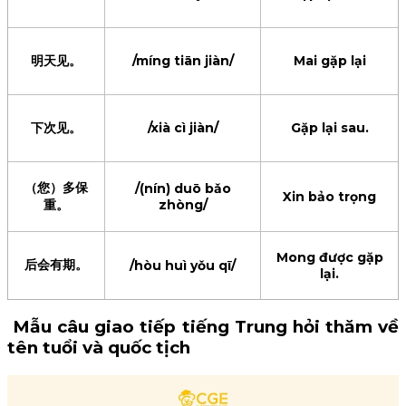
明天见。
/míng tiān jiàn/
Mai gặp lại
下次见。
/xià cì jiàn/
Gặp lại sau.
（您）多保
/(nín) duō bǎo
Xin bảo trọng
重。
zhòng/
Mong được gặp
后会有期。
/hòu huì yǒu qī/
lại.
Mẫu câu giao tiếp tiếng Trung hỏi thăm về
tên tuổi và quốc tịch