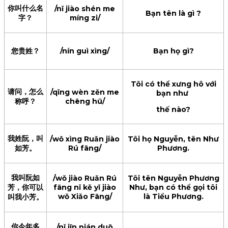
你叫什么名
/nǐ jiào shén me
Bạn tên là gì ?
字？
míng zi/
您贵姓？
/nín guì xìng/
Bạn họ gì?
Tôi có thể xưng hô với
请问，怎么
/qǐng wèn zěn me
bạn như
称呼？
chēng hū/
thế nào?
我姓阮，叫
/wǒ xìng Ruǎn jiào
Tôi họ Nguyễn, tên Như
如芳。
Rú fāng/
Phương.
我叫阮如
/wǒ jiào Ruǎn Rú
Tôi tên Nguyễn Phương
芳，你可以
fāng nǐ kě yǐ jiào
Như, bạn có thể gọi tôi
wǒ Xiǎo Fāng/
là Tiểu Phương.
叫我小芳。
你今年多
/nǐ jīn nián duō