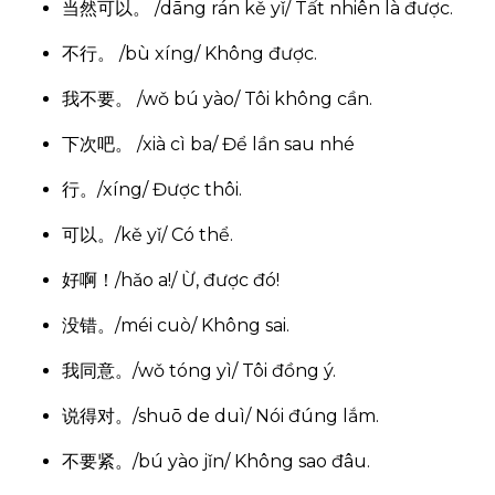
当然可以。 /dāng rán kě yǐ/ Tất nhiên là được.
不用担心。
/bù yòng dān xīn/
Đừng lo lắng
不行。 /bù xíng/ Không được.
我不要。 /wǒ bú yào/ Tôi không cần.
下次吧。 /xià cì ba/ Để lần sau nhé
行。/xíng/ Được thôi.
可以。/kě yǐ/ Có thể.
好啊！/hǎo a!/ Ừ, được đó!
没错。/méi cuò/ Không sai.
我同意。/wǒ tóng yì/ Tôi đồng ý.
说得对。/shuō de duì/ Nói đúng lắm.
不要紧。/bú yào jǐn/ Không sao đâu.