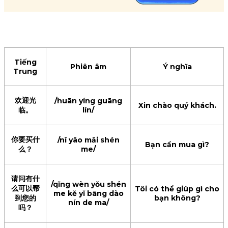
你是哪国
/nǐ shì nǎ guó rén/
Bạn là người nước nào ?
人？
我是越南
/wǒ shì Yuè nán
Tôi là người Việt Nam.
人。
rén/
Tiếng
Phiên âm
Ý nghĩa
Trung
Rất hân hạnh được làm
认识你，我
/rèn shì nǐ wǒ hěn
quen
欢迎光
/huān yíng guāng
很高兴。
gāo xìng/
Xin chào quý khách.
临。
lín/
với bạn.
你要买什
/nǐ yāo mǎi shén
Bạn cần mua gì?
么？
me/
请问有什
/qǐng wèn yǒu shén
么可以帮
Tôi có thể giúp gì cho
me kě yǐ bāng dào
到您的
bạn không?
nín de ma/
吗？