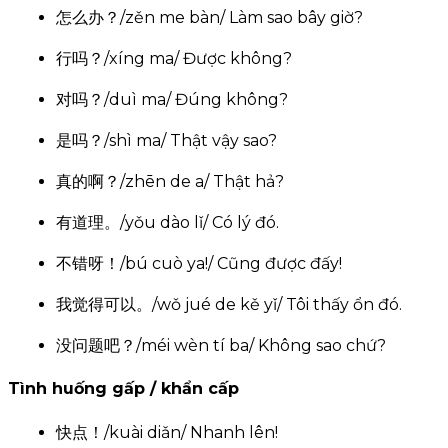
怎么办？/zěn me bàn/ Làm sao bây giờ?
行吗？/xíng ma/ Được không?
对吗？/duì ma/ Đúng không?
是吗？/shì ma/ Thật vậy sao?
真的啊？/zhēn de a/ Thật hả?
有道理。/yǒu dào lǐ/ Có lý đó.
不错呀！/bú cuò ya!/ Cũng được đấy!
我觉得可以。/wǒ jué de kě yǐ/ Tôi thấy ổn đó.
没问题吧？/méi wèn tí ba/ Không sao chứ?
Tình huống gấp / khẩn cấp
快点！/kuài diǎn/ Nhanh lên!