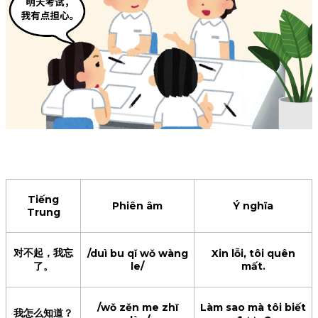
này không có màu
粉色的，
yǒu fěn sè de nín kě
hồng. Bạn có thể xem
yǐ kàn kan zhè jiàn
您可以看
chiếc màu đỏ này.
hóng sè de/
看这件红
色的。
我不喜欢
/wǒ bù xǐ huan
Tôi không thích màu
红色，有
hóng sè yǒu qí tā
đỏ, có màu khác
其他颜色
yán sè de ma/
không?
的吗？
这件淡紫
Vậy bạn cái màu tím
/zhè jiàn dàn zǐ sè
色怎么
nhạt này thì thế nào ạ
zěn me yang/
?
样？
Tiếng
Phiên âm
Ý nghĩa
Trung
也行。
/yě xíng/
Cũng được.
对不起，我忘
/duì bu qǐ wǒ wàng
Xin lỗi, tôi quên
了。
le/
mất.
好的，我
/hǎo de wǒ bāng
Vâng, để tôi gói nó lại.
帮您包起
/wǒ zěn me zhī
Làm sao mà tôi biết
nín bāo qǐ lái qǐng
Bạn muốn thanh toán
我怎么知道？
来。请问