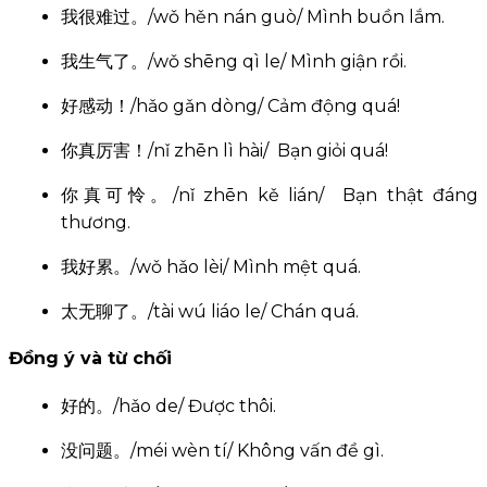
我很难过。/wǒ hěn nán guò/ Mình buồn lắm.
找到了。
/zhǎo dào le/
Tìm thấy rồi.
我生气了。/wǒ shēng qì le/ Mình giận rồi.
好感动！/hǎo gǎn dòng/ Cảm động quá!
/fā shēng le shén
Xảy ra chuyện gì vậy
发生了什么？
me/
?
你真厉害！/nǐ zhēn lì hài/ Bạn giỏi quá!
你真可怜。/nǐ zhēn kě lián/ Bạn thật đáng
马上就来。
/mǎ shàng jiù lái/
Tới ngay đây.
thương.
我好累。/wǒ hǎo lèi/ Mình mệt quá.
有什么问题
/yǒu shén me wèn
Có chuyện gì không
吗？
tí ma/
?
太无聊了。/tài wú liáo le/ Chán quá.
Đồng ý và từ chối
可不是嘛！
/kě bù shì ma/
Còn phải nói à!
好的。/hǎo de/ Được thôi.
/qǐng zài shuō yī
没问题。/méi wèn tí/ Không vấn đề gì.
请再说一遍。
Hãy nói lại lần nữa.
biàn/