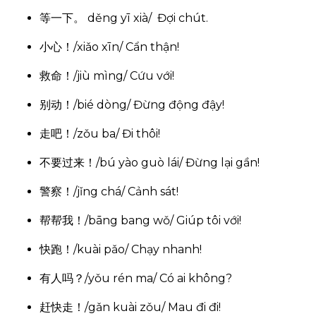
等一下。 děng yī xià/ Đợi chút.
小心！/xiǎo xīn/ Cẩn thận!
救命！/jiù mìng/ Cứu với!
别动！/bié dòng/ Đừng động đậy!
走吧！/zǒu ba/ Đi thôi!
不要过来！/bú yào guò lái/ Đừng lại gần!
警察！/jǐng chá/ Cảnh sát!
帮帮我！/bāng bang wǒ/ Giúp tôi với!
快跑！/kuài pǎo/ Chạy nhanh!
有人吗？/yǒu rén ma/ Có ai không?
赶快走！/gǎn kuài zǒu/ Mau đi đi!