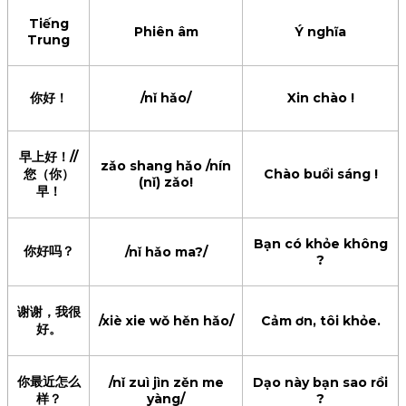
Tiếng
Phiên âm
Ý nghĩa
Trung
你好！
/nǐ hǎo/
Xin chào !
早上好！//
zǎo shang hǎo /nín
您（你）
Chào buổi sáng !
(nǐ) zǎo!
早！
Bạn có khỏe không
你好吗？
/nǐ hǎo ma?/
?
谢谢，我很
/xiè xie wǒ hěn hǎo/
Cảm ơn, tôi khỏe.
好。
你最近怎么
/nǐ zuì jìn zěn me
Dạo này bạn sao rồi
样？
yàng/
?