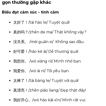
gọn thường gặp khác
Biểu đạt cảm xúc - tình cảm
我明白了。
/wǒ míng bái le/
Tôi hiểu rồi.
太好了！/tài hǎo le/ Tuyệt quá!
我也是。
/wǒ yě shì/
Tôi cũng thế.
真的吗？/zhēn de ma/ Thật không vậy?
没关系。 /méi guān xi/ Không sao đâu.
让我来。
/ràng wǒ lái/
Để tôi.
好可爱！/hǎo kě ài/ Dễ thương quá!
我想你。 /wǒ xiǎng nǐ/ Mình nhớ bạn.
我不干了。
/wǒ bù gān le/
Tôi không làm nữa.
我爱你。 /wǒ ài nǐ/ Tôi yêu bạn.
太棒了！/tài bàng le/ Tuyệt vời quá!
加油。
/jiā yóu/
Cố lên.
真漂亮！/zhēn piào liang/ Đẹp thật đấy!
Đừng căng thẳng
别紧张。
我好开心。/wǒ hǎo kāi xīn/ Mình rất vui.
/bié jǐn zhāng/
quá.