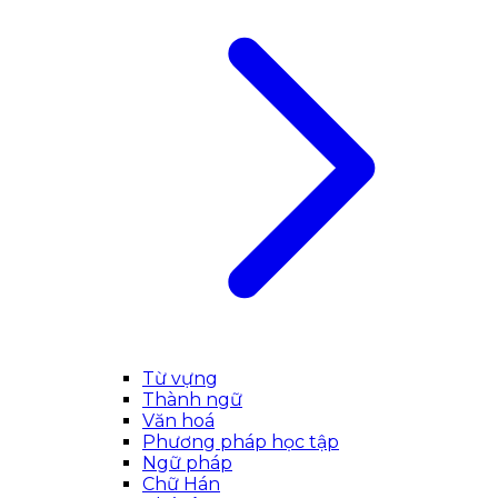
Từ vựng
Thành ngữ
Văn hoá
Phương pháp học tập
Ngữ pháp
Chữ Hán