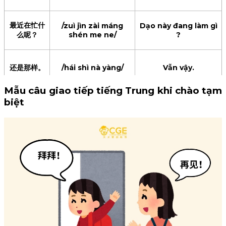
最近在忙什
/zuì jìn zài máng
Dạo này đang làm gì
么呢？
shén me ne/
?
还是那样。
/hái shì nà yàng/
Vẫn vậy.
Mẫu câu giao tiếp tiếng Trung khi chào tạm
我最近挺好
biệt
/wǒ zuì jìn tǐng hǎo
Dạo này cũng ổn.
的。
de/
你工作忙不
/nǐ gōng zuò máng
Công việc của bạn
忙？
bu máng/
có bận lắm không?
很忙，我们
/hěn máng wǒ men
Bận lắm, lâu rồi
好久没见面
hǎo jiǔ méi jiàn miàn
chúng ta chưa gặp
le/
lại nhau.
了。