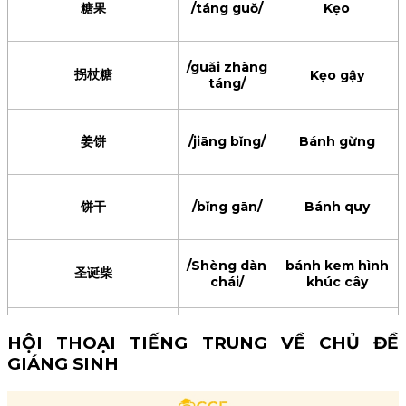
糖果
/táng guǒ/
Kẹo
/bāo zhuāng
包装纸
Giấy gói quà
/guǎi zhàng
zhǐ/
拐杖糖
Kẹo gậy
táng/
姜饼
/jiāng bǐng/
Bánh gừng
饼干
/bǐng gān/
Bánh quy
/Shèng dàn
bánh kem hình
圣诞柴
chái/
khúc cây
热巧克力
/rè qiǎokèlì/
Socola nóng
HỘI THOẠI TIẾNG TRUNG VỀ CHỦ ĐỀ
GIÁNG SINH
/píng guǒ