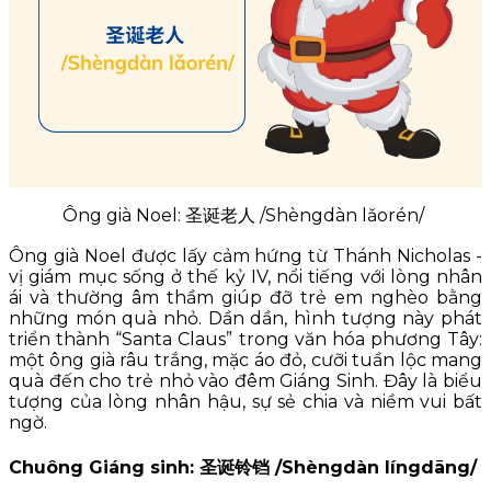
Ông già Noel: 圣诞老人 /Shèngdàn lǎorén/
Ông già Noel được lấy cảm hứng từ Thánh Nicholas -
vị giám mục sống ở thế kỷ IV, nổi tiếng với lòng nhân
ái và thường âm thầm giúp đỡ trẻ em nghèo bằng
những món quà nhỏ. Dần dần, hình tượng này phát
triển thành “Santa Claus” trong văn hóa phương Tây:
một ông già râu trắng, mặc áo đỏ, cưỡi tuần lộc mang
quà đến cho trẻ nhỏ vào đêm Giáng Sinh. Đây là biểu
tượng của lòng nhân hậu, sự sẻ chia và niềm vui bất
ngờ.
Chuông Giáng sinh: 圣诞铃铛 /Shèngdàn língdāng/