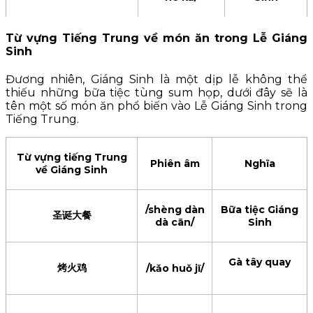
Từ vựng Tiếng Trung về món ăn trong Lễ Giáng
/Shèng dàn
Ngôi sao
Sinh
圣诞星星
xīng xīng/
Giáng Sinh
Đương nhiên, Giáng Sinh là một dịp lễ không thể
thiếu những bữa tiệc tùng sum họp, dưới đây sẽ là
tên một số món ăn phổ biến vào Lễ Giáng Sinh trong
壁炉
/bì lú/
Lò sưởi
Tiếng Trung.
烟囱
/yān cōng/
Ống khói
Từ vựng tiếng Trung
Phiên âm
Nghĩa
về Giáng Sinh
红丝带
/hóng sīdài/
Dải lụa đỏ
/shèng dàn
Bữa tiệc Giáng
圣诞大餐
dà cān/
Sinh
彩灯
/cǎi dēng/
Đèn màu
Gà tây quay
烤火鸡
/kǎo huǒ jī/
铃铛
/líng dāng/
Cái chuông