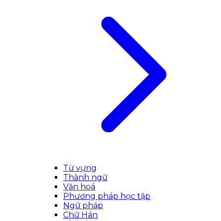
Từ vựng
Thành ngữ
Văn hoá
Phương pháp học tập
Ngữ pháp
Chữ Hán