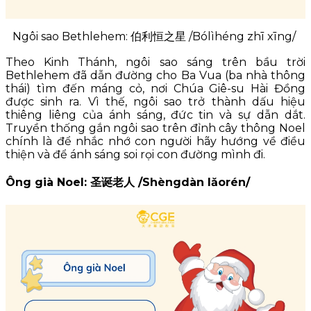
Ngôi sao Bethlehem: 伯利恒之星 /Bólìhéng zhī xīng/
Theo Kinh Thánh, ngôi sao sáng trên bầu trời
Bethlehem đã dẫn đường cho Ba Vua (ba nhà thông
thái) tìm đến máng cỏ, nơi Chúa Giê-su Hài Đồng
được sinh ra. Vì thế, ngôi sao trở thành dấu hiệu
thiêng liêng của ánh sáng, đức tin và sự dẫn dắt.
Truyền thống gắn ngôi sao trên đỉnh cây thông Noel
chính là để nhắc nhớ con người hãy hướng về điều
thiện và để ánh sáng soi rọi con đường mình đi.
Ông già Noel: 圣诞老人 /Shèngdàn lǎorén/