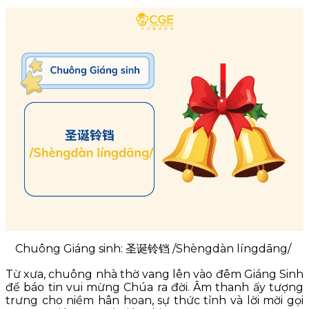
Chuông Giáng sinh: 圣诞铃铛 /Shèngdàn língdāng/
Từ xưa, chuông nhà thờ vang lên vào đêm Giáng Sinh
để báo tin vui mừng Chúa ra đời. Âm thanh ấy tượng
trưng cho niềm hân hoan, sự thức tỉnh và lời mời gọi