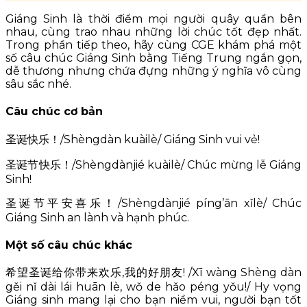
Giáng Sinh là thời điểm mọi người quây quần bên
nhau, cùng trao nhau những lời chúc tốt đẹp nhất.
Trong phần tiếp theo, hãy cùng CGE khám phá một
số câu chúc Giáng Sinh bằng Tiếng Trung ngắn gọn,
dễ thương nhưng chứa đựng những ý nghĩa vô cùng
sâu sắc nhé.
Câu chúc cơ bản
圣诞快乐！/Shèngdàn kuàilè/ Giáng Sinh vui vẻ!
圣诞节快乐！/Shèngdànjié kuàilè/ Chúc mừng lễ Giáng
Sinh!
圣诞节平安喜乐！/Shèngdànjié píng’ān xǐlè/ Chúc
Giáng Sinh an lành và hạnh phúc.
Một số câu chúc khác
希望圣诞给你带来欢乐,我的好朋友! /Xī wàng Shèng dàn
gěi nǐ dài lái huān lè, wǒ de hǎo péng yǒu!/ Hy vọng
Giáng sinh mang lại cho bạn niềm vui, người bạn tốt