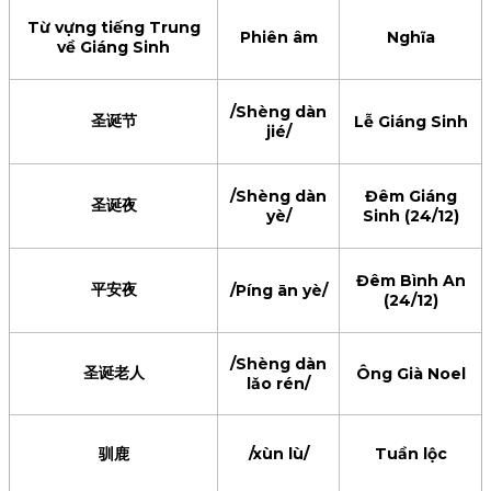
Từ vựng tiếng Trung
Phiên âm
Nghĩa
về Giáng Sinh
/Shèng dàn
圣诞节
Lễ Giáng Sinh
jié/
/Shèng dàn
Đêm Giáng
圣诞夜
yè/
Sinh (24/12)
Đêm Bình An
平安夜
/Píng ān yè/
(24/12)
/Shèng dàn
圣诞老人
Ông Già Noel
lǎo rén/
驯鹿
/xùn lù/
Tuần lộc