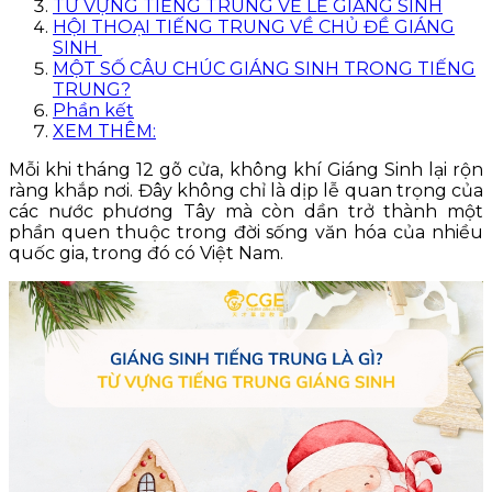
TỪ VỰNG TIẾNG TRUNG VỀ LỄ GIÁNG SINH
HỘI THOẠI TIẾNG TRUNG VỀ CHỦ ĐỀ GIÁNG
SINH
MỘT SỐ CÂU CHÚC GIÁNG SINH TRONG TIẾNG
TRUNG?
Phần kết
XEM THÊM:
Mỗi khi tháng 12 gõ cửa, không khí Giáng Sinh lại rộn
ràng khắp nơi. Đây không chỉ là dịp lễ quan trọng của
các nước phương Tây mà còn dần trở thành một
phần quen thuộc trong đời sống văn hóa của nhiều
quốc gia, trong đó có Việt Nam.