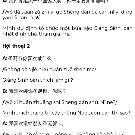
A:
我打算组织一个圣诞大餐，你一定要来参加啊！
/
Wǒ dǎ suàn zǔ zhī yī gè Shèng dàn dà cān, nǐ yī dìng
yào lái cān jiā a!/
Mình dự định tổ chức một bữa tiệc Giáng Sinh, bạn
nhất định phải tham gia nha!
Hội thoại 2
A
: 圣诞节你喜欢做什么？
/
Shèng dàn jié nǐ xǐ huān zuō shén me/
Giáng Sinh bạn thích làm gì？
B:
我喜欢装饰圣诞树。你呢？
/
Wǒ xǐ huān zhuāng shì Shèng dàn shù. Nǐ ne?/
Mình thích trang trí cây thông Noel, còn bạn thì sao?
A:
我喜欢送给朋友圣诞贺卡。
/
Wǒ xǐ huān sòng gěi péng yǒu Shèng dàn hè kǎ./