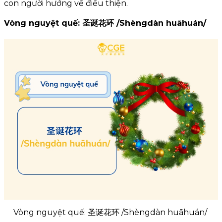
con người hướng về điều thiện.
Vòng nguyệt quế: 圣诞花环 /Shèngdàn huāhuán/
Vòng nguyệt quế: 圣诞花环 /Shèngdàn huāhuán/