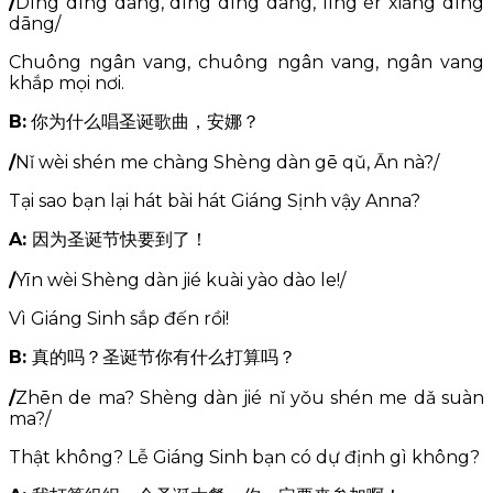
/
Dīng dīng dāng, dīng dīng dāng, líng ér xiǎng dīng
dāng/
Chuông ngân vang, chuông ngân vang, ngân vang
khắp mọi nơi.
B:
你为什么唱圣诞歌曲，安娜？
/
Nǐ wèi shén me chàng Shèng dàn gē qǔ, Ān nà?/
Tại sao bạn lại hát bài hát Giáng Sịnh vậy Anna?
A:
因为圣诞节快要到了！
/
Yīn wèi Shèng dàn jié kuài yào dào le!/
Vì Giáng Sinh sắp đến rồi!
B:
真的吗？圣诞节你有什么打算吗？
/
Zhēn de ma? Shèng dàn jié nǐ yǒu shén me dǎ suàn
ma?/
Thật không? Lễ Giáng Sinh bạn có dự định gì không?