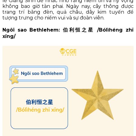
lễ Giáng Sinh để nhắc nhở rằng niềm tin và hy vọng
không bao giờ tàn phai. Ngày nay, cây thông được
trang trí bằng đèn, quả châu, dây kim tuyến để
tượng trưng cho niềm vui và sự đoàn viên.
Ngôi sao Bethlehem: 伯利恒之星 /Bólìhéng zhī
xīng/