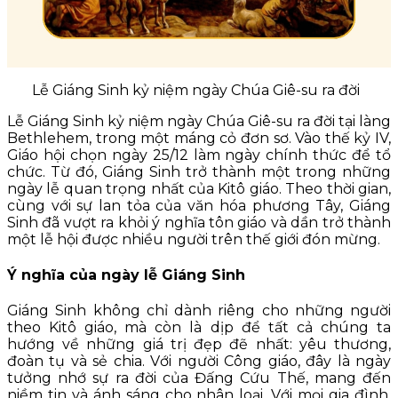
Lễ Giáng Sinh kỷ niệm ngày Chúa Giê-su ra đời
Lễ Giáng Sinh kỷ niệm ngày Chúa Giê-su ra đời tại làng
Bethlehem, trong một máng cỏ đơn sơ. Vào thế kỷ IV,
Giáo hội chọn ngày 25/12 làm ngày chính thức để tổ
chức. Từ đó, Giáng Sinh trở thành một trong những
ngày lễ quan trọng nhất của Kitô giáo. Theo thời gian,
cùng với sự lan tỏa của văn hóa phương Tây, Giáng
Sinh đã vượt ra khỏi ý nghĩa tôn giáo và dần trở thành
một lễ hội được nhiều người trên thế giới đón mừng.
Ý nghĩa của ngày lễ Giáng Sinh
Giáng Sinh không chỉ dành riêng cho những người
theo Kitô giáo, mà còn là dịp để tất cả chúng ta
hướng về những giá trị đẹp đẽ nhất: yêu thương,
đoàn tụ và sẻ chia. Với người Công giáo, đây là ngày
tưởng nhớ sự ra đời của Đấng Cứu Thế, mang đến
niềm tin và ánh sáng cho nhân loại. Với mọi gia đình,