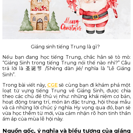
Giáng sinh tiếng Trung là gì?
Nếu bạn đang học tiếng Trung, chắc hẳn sẽ tò mò:
“Giáng Sinh trong tiếng Trung nói thế nào nhỉ?” Câu
trả lời là 圣诞节 /Shèng dàn jié/ nghĩa là “Lễ Giáng
Sinh”.
Trong bài viết này,
CGE
sẽ cùng bạn đi khám phá một
loạt từ vựng tiếng Trung về Giáng Sinh, được chia
theo các chủ đề thú vị như: những khái niệm cơ bản,
hoạt động trang trí, món ăn đặc trưng, hội thoại mẫu
và cả những lời chúc ý nghĩa. Hy vọng qua đó, bạn sẽ
vừa học thêm từ mới, vừa cảm nhận rõ hơn tinh thần
ấm áp của mùa lễ hội này.
Nguồn gốc, ý nghĩa và biểu tượng của giáng