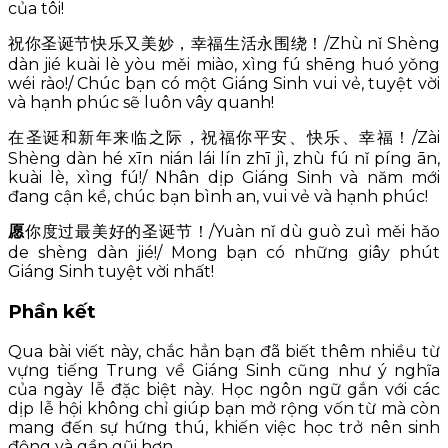
của tôi!
祝你圣诞节快乐又美妙，幸福生活永围绕！/Zhù nǐ Shèng
dàn jié kuài lè yòu měi miào, xìng fú shēng huó yǒng
wéi rào!/ Chúc bạn có một Giáng Sinh vui vẻ, tuyệt vời
và hạnh phúc sẽ luôn vây quanh!
在圣诞和新年来临之际，祝福你平安、快乐、幸福！/Zài
Shèng dàn hé xīn nián lái lín zhī jì, zhù fú nǐ píng ān,
kuài lè, xìng fú!/ Nhân dịp Giáng Sinh và năm mới
đang cận kề, chúc bạn bình an, vui vẻ và hạnh phúc!
愿
你度过最美好的圣诞节！/Yuàn nǐ dù guò zuì měi hǎo
de shèng dàn jié!/ Mong bạn có những giây phút
Giáng Sinh tuyệt vời nhất!
Phần kết
Qua bài viết này, chắc hẳn bạn đã biết thêm nhiều từ
vựng tiếng Trung về Giáng Sinh cũng như ý nghĩa
của ngày lễ đặc biệt này. Học ngôn ngữ gắn với các
dịp lễ hội không chỉ giúp bạn mở rộng vốn từ mà còn
mang đến sự hứng thú, khiến việc học trở nên sinh
động và gần gũi hơn.