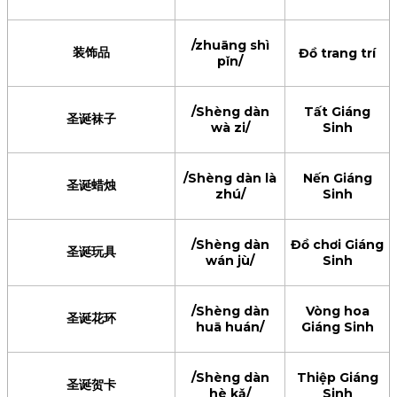
/zhuāng shì
装饰品
Đồ trang trí
pǐn/
/Shèng dàn
Tất Giáng
圣诞袜子
wà zi/
Sinh
/Shèng dàn là
Nến Giáng
圣诞蜡烛
zhú/
Sinh
/Shèng dàn
Đồ chơi Giáng
圣诞玩具
wán jù/
Sinh
/Shèng dàn
Vòng hoa
圣诞花环
huā huán/
Giáng Sinh
/Shèng dàn
Thiệp Giáng
圣诞贺卡
hè kǎ/
Sinh